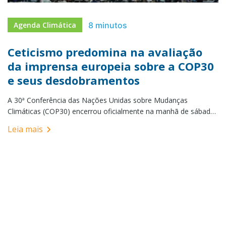
8 minutos
Agenda Climática
Ceticismo predomina na avaliação
da imprensa europeia sobre a COP30
e seus desdobramentos
A 30ª Conferência das Nações Unidas sobre Mudanças
Climáticas (COP30) encerrou oficialmente na manhã de sábado
(22), em Belém, após negociações que ultrapassaram o prazo
Leia mais
oficial e se estenderam por mais de 30 horas. O resultado, um
acordo que triplicou o financiamento para adaptação climática,
mas excluiu qualquer menção aos combustíveis fósseis,
provocou reações que […]