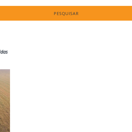
PESQUISAR
idas