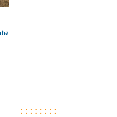
nha
a
or
se em