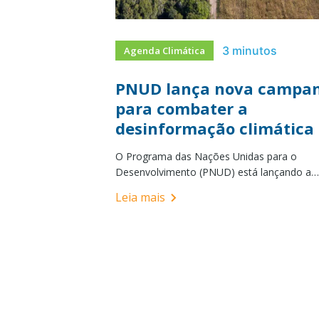
3 minutos
Agenda Climática
PNUD lança nova campa
para combater a
desinformação climática
O Programa das Nações Unidas para o
Desenvolvimento (PNUD) está lançando a
#ClimateCounts (“O Clima Conta”) que busc
Leia mais
contar a história das mudanças climáticas p
meio de números e inspirar a ação com ba
fatos.