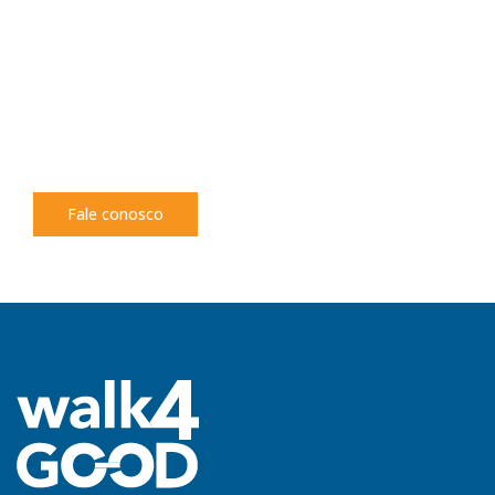
um futuro mais sustentável?
Entre em contato e descubra como podemos
ajudar
sua organização a comunicar com
propósito e gerar
impacto positivo.
Fale conosco