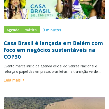
3 minutos
Agenda Climática
Casa Brasil é lançada em Belém com
foco em negócios sustentáveis na
COP30
Evento marca início da agenda oficial do Sebrae Nacional e
reforça o papel das empresas brasileiras na transição verde;
Ciro Dias Reis, CEO da Imagem Corporativa, destacou a
Leia mais
importância da comunicação estratégica para o
posicionamento global do Brasil Belém (PA) – A inauguração da
Casa Brasil Belém 2025, realizada nesta quarta-feira (5),
marcou oficialmente o […]