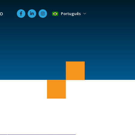
O
Português