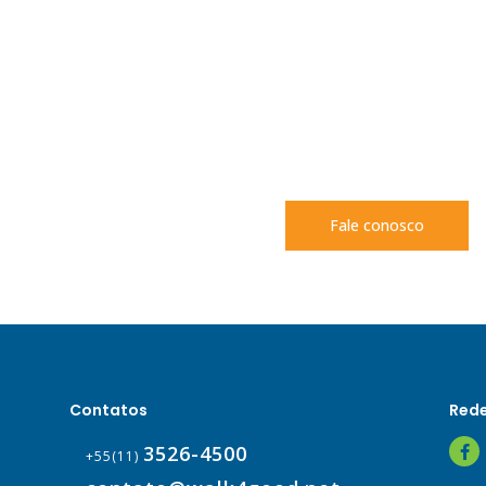
Vamos cami
um futuro m
Entre em contato e d
sua organização a com
impacto positivo.
Fale conosco
Contatos
Rede
3526-4500
+55(11)